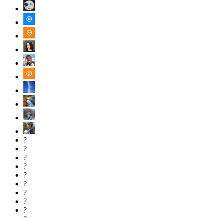
?
?
?
?
?
?
?
?
?