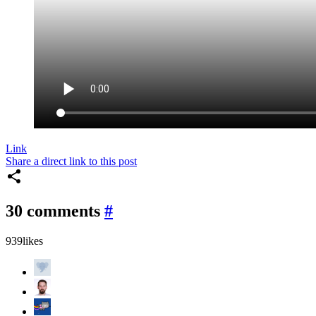
Link
Share a direct link to this post
30 comments
#
939
likes