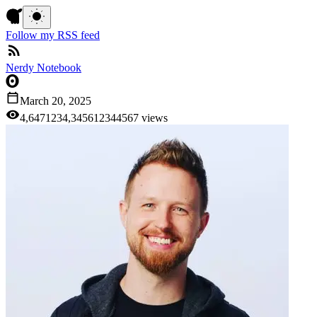
Follow my RSS feed
Nerdy Notebook
March 20, 2025
4,647
1
2
3
4
,
3
4
5
6
1
2
3
4
4
5
6
7
views